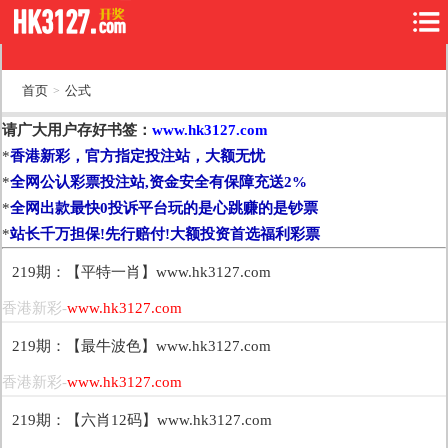
首页
公式
>
请广大用户存好书签：
www.hk3127.com
*
香港新彩，官方指定投注站，大额无忧
*
全网公认彩票投注站,资金安全有保障充送2%
*
全网出款最快0投诉平台玩的是心跳赚的是钞票
*
站长千万担保!先行赔付!大额投资首选福利彩票
219期：【平特一肖】www.hk3127.com
香港新彩-
www.hk3127.com
219期：【最牛波色】www.hk3127.com
香港新彩-
www.hk3127.com
219期：【六肖12码】www.hk3127.com