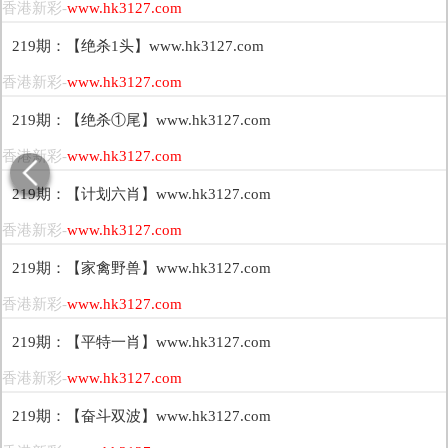
香港新彩-
www.hk3127.com
219期：【绝杀1头】www.hk3127.com
香港新彩-
www.hk3127.com
219期：【绝杀①尾】www.hk3127.com
香港新彩-
www.hk3127.com
219期：【计划六肖】www.hk3127.com
香港新彩-
www.hk3127.com
219期：【家禽野兽】www.hk3127.com
香港新彩-
www.hk3127.com
219期：【平特一肖】www.hk3127.com
香港新彩-
www.hk3127.com
219期：【奋斗双波】www.hk3127.com