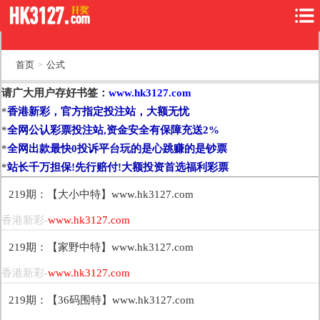
首页
公式
>
请广大用户存好书签：
www.hk3127.com
*
香港新彩，官方指定投注站，大额无忧
*
全网公认彩票投注站,资金安全有保障充送2%
*
全网出款最快0投诉平台玩的是心跳赚的是钞票
*
站长千万担保!先行赔付!大额投资首选福利彩票
219期：【大小中特】www.hk3127.com
香港新彩-
www.hk3127.com
219期：【家野中特】www.hk3127.com
香港新彩-
www.hk3127.com
219期：【36码围特】www.hk3127.com